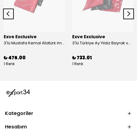
Exve Exclusive
Exve Exclusive
3'lü Mustafa Kemal Atatürk imzalı ve Türkiye Ay Yıldız Bayraklı Kadın Fular Seti
3'lü Türkiye Ay Yıldız Bayrak ve Mustafa Kemal Atatürk imzalı Kırmızı Siyah Yaka Mendili Seti
₺ 476.00
₺ 733.01
1 Renk
1 Renk
Kategoriler
Hesabım