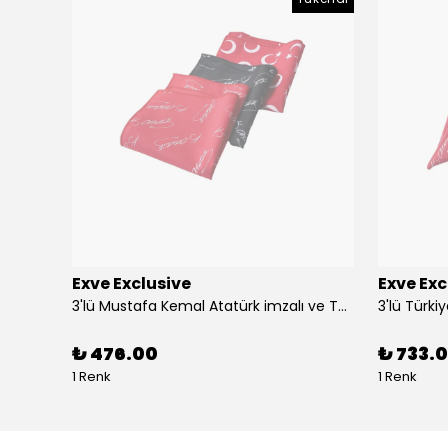
Exve Exclusive
Exve Exc
Altın Mavi Baklava Desen Elegant Jakar Dokuma Çift Taraflı Atkı Şal
3'lü Mustafa Kemal Atatürk imzalı ve Türkiye Ay Yıldız Bayraklı Kadın Fular Seti
₺ 476.00
₺ 733.0
1 Renk
1 Renk