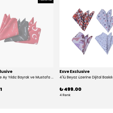
lusive
Exve Exclusive
3'lü Türkiye Ay Yıldız Bayrak ve Mustafa Kemal Atatürk imzalı Kırmızı Siyah Yaka Mendili Seti
1
₺ 499.00
4 Renk