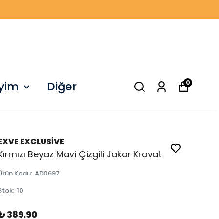
0
iyim
Diğer
EXVE EXCLUSİVE
Kırmızı Beyaz Mavi Çizgili Jakar Kravat
Ürün Kodu
:
AD0697
Stok
:
10
₺ 389.90