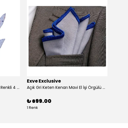
Exve Exclusive
Exve 
4'lü Beyaz üzerine Dijital Baskılı Renkli 4 in 1 Cep Yaka Mendil Seti
Açık Gri Keten Kenarı Mavi El İşi Örgülü Cep Aksesuarı Yaka Mendili
₺ 699.00
₺ 99
1 Renk
1 Renk 