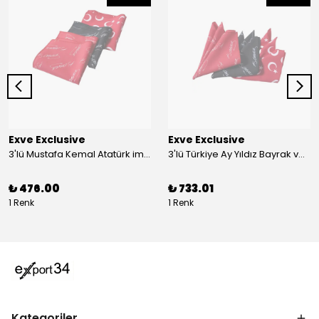
Exve Exclusive
Exve Exclusive
3'lü Mustafa Kemal Atatürk imzalı ve Türkiye Ay Yıldız Bayraklı Kadın Fular Seti
3'lü Türkiye Ay Yıldız Bayrak ve Mustafa Kemal Atatürk imzalı Kırmızı Siyah Yaka Mendili Seti
₺ 476.00
₺ 733.01
1 Renk
1 Renk
Kategoriler