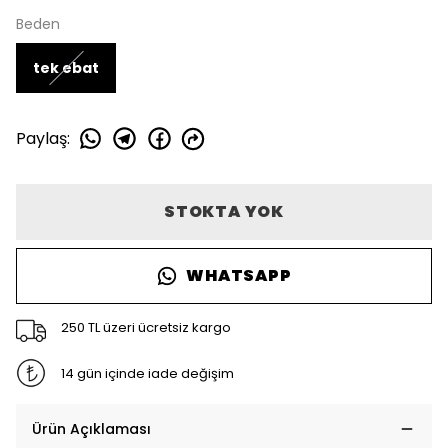
Beden
tek ebat
Paylaş
:
STOKTA YOK
WHATSAPP
250 TL üzeri ücretsiz kargo
14 gün içinde iade değişim
Ürün Açıklaması