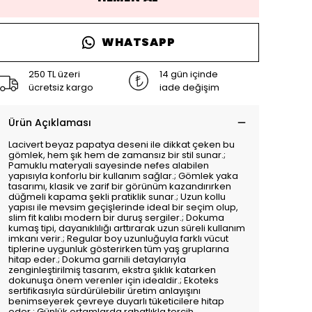
WHATSAPP
250 TL üzeri
14 gün içinde
ücretsiz kargo
iade değişim
Ürün Açıklaması
Lacivert beyaz papatya deseni ile dikkat çeken bu
gömlek, hem şık hem de zamansız bir stil sunar.;
Pamuklu materyali sayesinde nefes alabilen
yapısıyla konforlu bir kullanım sağlar.; Gömlek yaka
tasarımı, klasik ve zarif bir görünüm kazandırırken
düğmeli kapama şekli pratiklik sunar.; Uzun kollu
yapısı ile mevsim geçişlerinde ideal bir seçim olup,
slim fit kalıbı modern bir duruş sergiler.; Dokuma
kumaş tipi, dayanıklılığı arttırarak uzun süreli kullanım
imkanı verir.; Regular boy uzunluğuyla farklı vücut
tiplerine uygunluk gösterirken tüm yaş gruplarına
hitap eder.; Dokuma garnili detaylarıyla
zenginleştirilmiş tasarım, ekstra şıklık katarken
dokunuşa önem verenler için idealdir.; Ekoteks
sertifikasıyla sürdürülebilir üretim anlayışını
benimseyerek çevreye duyarlı tüketicilere hitap
eder.; Günlük ortamlarda rahatlıkla tercih