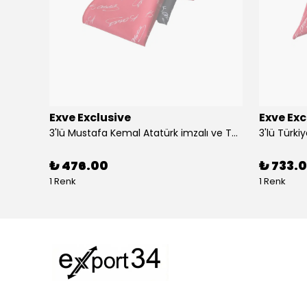
Exve Exclusive
Exve Exc
Altın Mavi Baklava Desen Elegant Jakar Dokuma Çift Taraflı Atkı Şal
3'lü Mustafa Kemal Atatürk imzalı ve Türkiye Ay Yıldız Bayraklı Kadın Fular Seti
₺ 476.00
₺ 733.0
1 Renk
1 Renk