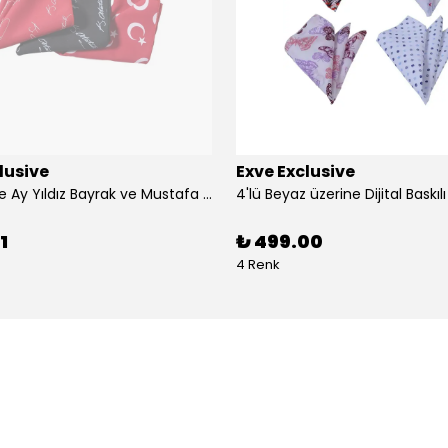
lusive
Exve Exclusive
3'lü Türkiye Ay Yıldız Bayrak ve Mustafa Kemal Atatürk imzalı Kırmızı Siyah Yaka Mendili Seti
1
₺ 499.00
4 Renk