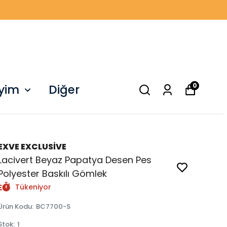
0
iyim
Diğer
EXVE EXCLUSİVE
Lacivert Beyaz Papatya Desen Pes
Polyester Baskılı Gömlek
Tükeniyor
Ürün Kodu
:
BC7700-S
Stok
:
1