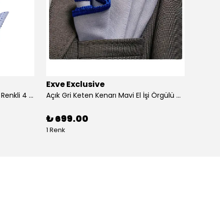
Exve Exclusive
Exve 
4'lü Beyaz üzerine Dijital Baskılı Renkli 4 in 1 Cep Yaka Mendil Seti
Açık Gri Keten Kenarı Mavi El İşi Örgülü Cep Aksesuarı Yaka Mendili
₺ 699.00
₺ 99
1 Renk
1 Renk 