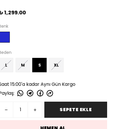
₺ 1,299.00
Renk
Beden
L
M
S
XL
Saat 15:00'a kadar Aynı Gün Kargo
Paylaş
:
SEPETE EKLE
HEMEN AL