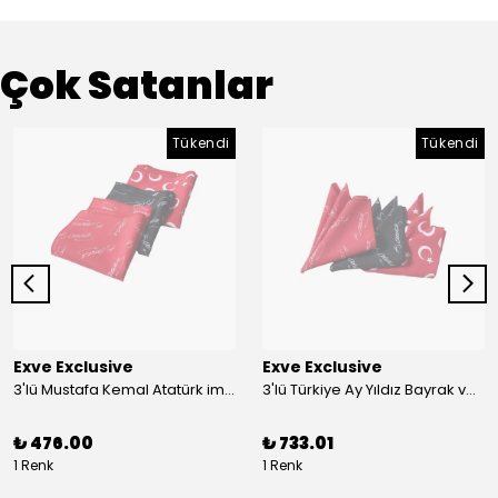
Çok Satanlar
Tükendi
Tükendi
Exve Exclusive
Exve Exclusive
3'lü Mustafa Kemal Atatürk imzalı ve Türkiye Ay Yıldız Bayraklı Kadın Fular Seti
3'lü Türkiye Ay Yıldız Bayrak ve Mustafa Kemal Atatürk imzalı Kırmızı Siyah Yaka Mendili Seti
₺ 476.00
₺ 733.01
1 Renk
1 Renk