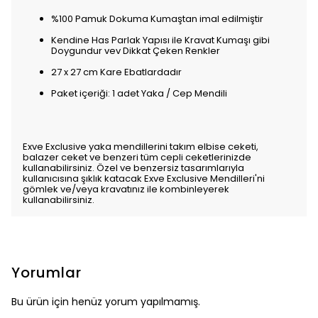
%100 Pamuk Dokuma Kumaştan imal edilmiştir
Kendine Has Parlak Yapısı ile Kravat Kumaşı gibi
Doygundur vev Dikkat Çeken Renkler
27 x 27 cm Kare Ebatlardadır
Paket içeriği: 1 adet Yaka / Cep Mendili
Exve Exclusive yaka mendillerini takım elbise ceketi,
balazer ceket ve benzeri tüm cepli ceketlerinizde
kullanabilirsiniz. Özel ve benzersiz tasarımlarıyla
kullanıcısına şıklık katacak Exve Exclusive Mendilleri'ni
gömlek ve/veya kravatınız ile kombinleyerek
kullanabilirsiniz.
Yorumlar
Bu ürün için henüz yorum yapılmamış.