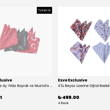
Tükendi
lusive
Exve Exclusive
3'lü Türkiye Ay Yıldız Bayrak ve Mustafa Kemal Atatürk imzalı Kırmızı Siyah Yaka Mendili Seti
1
₺ 499.00
4 Renk