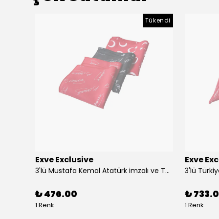
Tükendi
Exve Exclusive
Exve Exc
Altın Mavi Baklava Desen Elegant Jakar Dokuma Çift Taraflı Atkı Şal
3'lü Mustafa Kemal Atatürk imzalı ve Türkiye Ay Yıldız Bayraklı Kadın Fular Seti
₺ 476.00
₺ 733.0
1 Renk
1 Renk