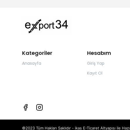
Kategoriler
Hesabım
Anasayfa
Giriş Yap
Kayıt Ol
©2023 Tüm Hakları Saklıdır - ikas E-Ticaret
Altyapısı ile Hazı