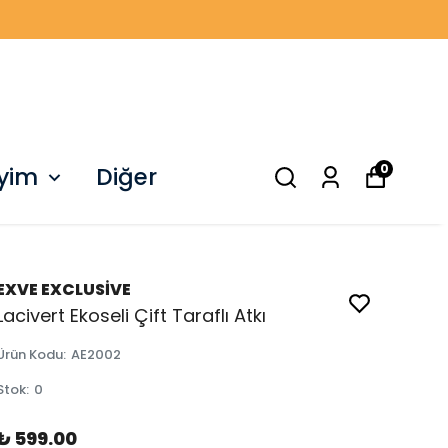
0
iyim
Diğer
EXVE EXCLUSİVE
Lacivert Ekoseli Çift Taraflı Atkı
Ürün Kodu
:
AE2002
Stok
:
0
₺ 599.00