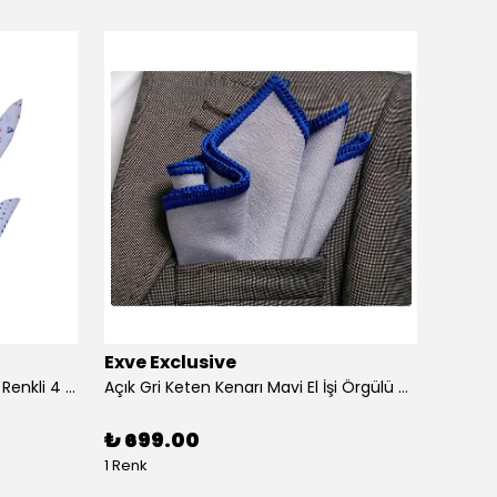
Exve Exclusive
Exve 
4'lü Beyaz üzerine Dijital Baskılı Renkli 4 in 1 Cep Yaka Mendil Seti
Açık Gri Keten Kenarı Mavi El İşi Örgülü Cep Aksesuarı Yaka Mendili
₺ 699.00
₺ 99
1 Renk
1 Renk 