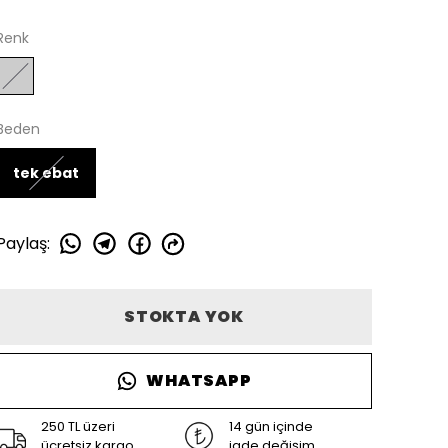
Renk
Beden
tek ebat
Paylaş
:
STOKTA YOK
WHATSAPP
250 TL üzeri
14 gün içinde
ücretsiz kargo
iade değişim