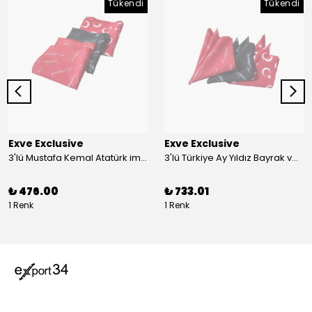
Tükendi
Tükendi
Exve Exclusive
Exve Exclusive
3'lü Mustafa Kemal Atatürk imzalı ve Türkiye Ay Yıldız Bayraklı Kadın Fular Seti
3'lü Türkiye Ay Yıldız Bayrak ve Mustafa Kemal Atatürk imzalı Kırmızı Siyah Yaka Mendili Seti
₺ 476.00
₺ 733.01
1 Renk
1 Renk