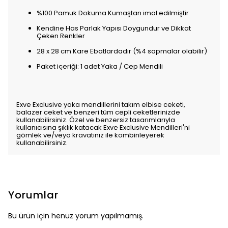
%100 Pamuk Dokuma Kumaştan imal edilmiştir
Kendine Has Parlak Yapısı Doygundur ve Dikkat
Çeken Renkler
28 x 28 cm Kare Ebatlardadır (%4 sapmalar olabilir)
Paket içeriği: 1 adet Yaka / Cep Mendili
Exve Exclusive yaka mendillerini takım elbise ceketi,
balazer ceket ve benzeri tüm cepli ceketlerinizde
kullanabilirsiniz. Özel ve benzersiz tasarımlarıyla
kullanıcısına şıklık katacak Exve Exclusive Mendilleri'ni
gömlek ve/veya kravatınız ile kombinleyerek
kullanabilirsiniz.
Yorumlar
Bu ürün için henüz yorum yapılmamış.