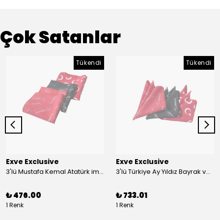
Çok Satanlar
Tükendi
Tükendi
Exve Exclusive
Exve Exclusive
3'lü Mustafa Kemal Atatürk imzalı ve Türkiye Ay Yıldız Bayraklı Kadın Fular Seti
3'lü Türkiye Ay Yıldız Bayrak ve Mustafa Kemal Atatürk imzalı Kırmızı Siyah Yaka Mendili Seti
₺ 476.00
₺ 733.01
1 Renk
1 Renk