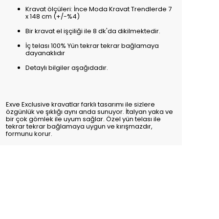
Kravat ölçüleri: İnce Moda Kravat Trendlerde 7
x 148 cm (+/-%4)
Bir kravat el işçiliği ile 8 dk'da dikilmektedir.
İç telası 100% Yün tekrar tekrar bağlamaya
dayanaklıdır
Detaylı bilgiler aşağıdadır.
Exve Exclusive kravatlar farklı tasarımı ile sizlere
özgünlük ve şıklığı aynı anda sunuyor. İtalyan yaka ve
bir çok gömlek ile uyum sağlar. Özel yün telası ile
tekrar tekrar bağlamaya uygun ve kırışmazdır,
formunu korur.