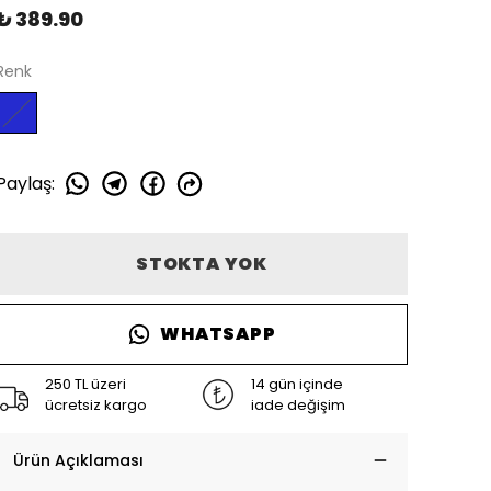
₺ 389.90
Renk
Paylaş
:
STOKTA YOK
WHATSAPP
250 TL üzeri
14 gün içinde
ücretsiz kargo
iade değişim
Ürün Açıklaması