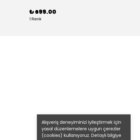
₺ 699.00
₺ 99
1 Renk
1 Renk 
Alışveriş deneyiminizi iyileştirmek için
yasal düzenlemelere uygun çerezler
(cookies) kullanıyoruz. Detaylı bilgiye