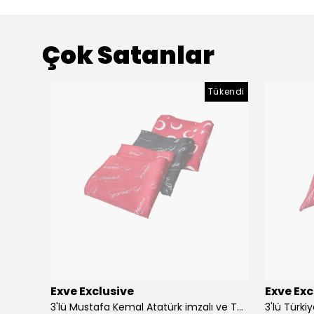
Çok Satanlar
Tükendi
Exve Exclusive
Exve Exc
Altın Mavi Baklava Desen Elegant Jakar Dokuma Çift Taraflı Atkı Şal
3'lü Mustafa Kemal Atatürk imzalı ve Türkiye Ay Yıldız Bayraklı Kadın Fular Seti