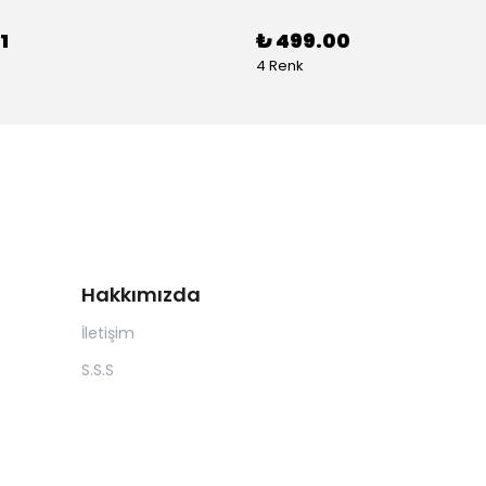
1
₺ 499.00
4 Renk
Hakkımızda
İletişim
S.S.S