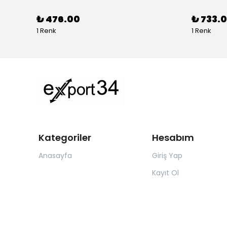
₺ 476.00
₺ 733.0
1 Renk
1 Renk
Kategoriler
Hesabım
Anasayfa
Giriş Yap
Kayıt Ol