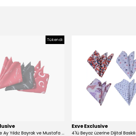
Tükendi
lusive
Exve Exclusive
3'lü Türkiye Ay Yıldız Bayrak ve Mustafa Kemal Atatürk imzalı Kırmızı Siyah Yaka Mendili Seti