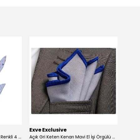
Exve Exclusive
Exve 
4'lü Beyaz üzerine Dijital Baskılı Renkli 4 in 1 Cep Yaka Mendil Seti
Açık Gri Keten Kenarı Mavi El İşi Örgülü Cep Aksesuarı Yaka Mendili