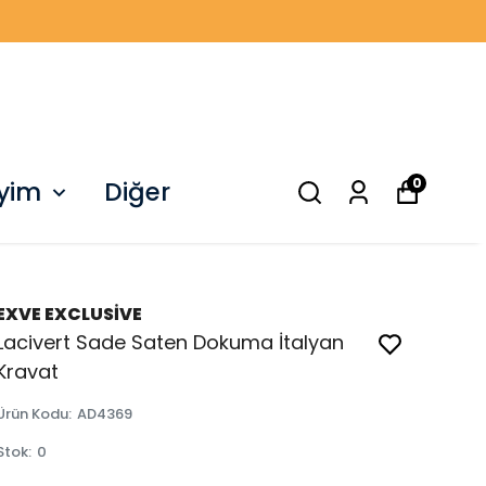
0
iyim
Diğer
EXVE EXCLUSİVE
Lacivert Sade Saten Dokuma İtalyan
Kravat
Ürün Kodu
:
AD4369
Stok
:
0