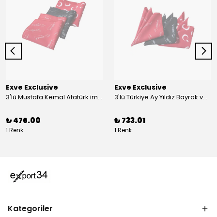
Exve Exclusive
Exve Exclusive
3'lü Mustafa Kemal Atatürk imzalı ve Türkiye Ay Yıldız Bayraklı Kadın Fular Seti
3'lü Türkiye Ay Yıldız Bayrak ve Mustafa Kemal Atatürk imzalı Kırmızı Siyah Yaka Mendili Seti
₺ 476.00
₺ 733.01
1 Renk
1 Renk
Kategoriler