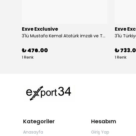
Exve Exclusive
Exve Exc
Altın Mavi Baklava Desen Elegant Jakar Dokuma Çift Taraflı Atkı Şal
3'lü Mustafa Kemal Atatürk imzalı ve Türkiye Ay Yıldız Bayraklı Kadın Fular Seti
₺ 476.00
₺ 733.0
1 Renk
1 Renk
Kategoriler
Hesabım
Anasayfa
Giriş Yap