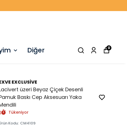
0
iyim
Diğer
EXVE EXCLUSİVE
Lacivert üzeri Beyaz Çiçek Desenli
Pamuk Baskı Cep Aksesuarı Yaka
Mendili
Tükeniyor
Ürün Kodu
:
CM4109