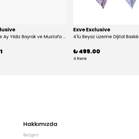
lusive
Exve Exclusive
3'lü Türkiye Ay Yıldız Bayrak ve Mustafa Kemal Atatürk imzalı Kırmızı Siyah Yaka Mendili Seti
1
₺ 499.00
4 Renk
Hakkımızda
İletişim