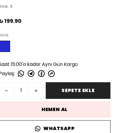
Stok
:
5
₺ 199.90
Renk
Saat 15:00'a kadar Aynı Gün Kargo
Paylaş
:
SEPETE EKLE
HEMEN AL
WHATSAPP