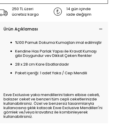
250 TL üzeri
14 gün içinde
ücretsiz kargo
iade değişim
Ürün Açıklaması
%100 Pamuk Dokuma Kumaştan imal edilmiştir
Kendine Has Parlak Yapısı ile Kravat Kumaşı
gibi Doygundur vev Dikkat Çeken Renkler
28 x 28 cm Kare Ebatlardadır
Paket içeriği: 1 adet Yaka / Cep Mendili
Exve Exclusive yaka mendillerini takım elbise ceketi,
balazer ceket ve benzeri tüm cepli ceketlerinizde
kullanabilirsiniz. Özel ve benzersiz tasarımlarıyla
kullanıcısına şıklık katacak Exve Exclusive Mendilleri'ni
gömlek ve/veya kravatınız ile kombinleyerek
kullanabilirsiniz.