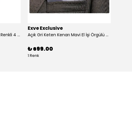
Exve Exclusive
Exve 
4'lü Beyaz üzerine Dijital Baskılı Renkli 4 in 1 Cep Yaka Mendil Seti
Açık Gri Keten Kenarı Mavi El İşi Örgülü Cep Aksesuarı Yaka Mendili
₺ 699.00
₺ 99
1 Renk
1 Renk 