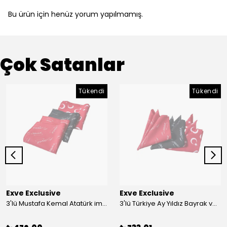
Bu ürün için henüz yorum yapılmamış.
Çok Satanlar
Tükendi
Tükendi
Exve Exclusive
Exve Exclusive
3'lü Mustafa Kemal Atatürk imzalı ve Türkiye Ay Yıldız Bayraklı Kadın Fular Seti
3'lü Türkiye Ay Yıldız Bayrak ve Mustafa Kemal Atatürk imzalı Kırmızı Siyah Yaka Mendili Seti