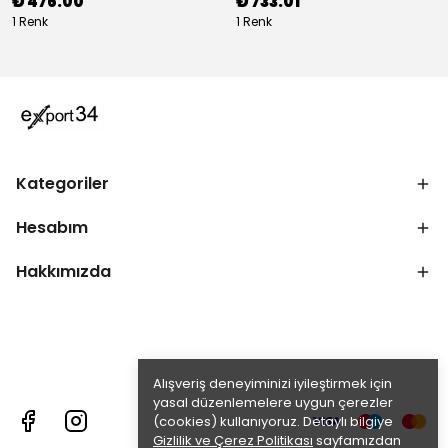
₺ 476.00
₺ 733.01
1 Renk
1 Renk
Kategoriler
Hesabım
Hakkımızda
Alışveriş deneyiminizi iyileştirmek için
yasal düzenlemelere uygun çerezler
(cookies) kullanıyoruz. Detaylı bilgiye
Gizlilik ve Çerez Politikası
sayfamızdan