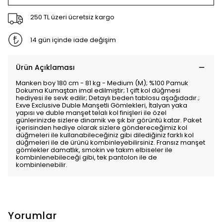
250 TL üzeri ücretsiz kargo
14 gün içinde iade değişim
Ürün Açıklaması
Manken boy 180 cm - 81 kg - Medium (M); %100 Pamuk
Dokuma Kumaştan imal edilmiştir; 1 çift kol düğmesi
hediyesi ile sevk edilir; Detaylı beden tablosu aşağıdadır.;
Exve Exclusive Duble Manşetli Gömlekleri, İtalyan yaka
yapısı ve duble manşet telalı kol finişleri ile özel
günlerinizde sizlere dinamik ve şık bir görüntü katar. Paket
içerisinden hediye olarak sizlere göndereceğimiz kol
düğmeleri ile kullanabileceğiniz gibi dilediğiniz farklı kol
düğmeleri ile de ürünü kombinleyebilirsiniz. Fransız manşet
gömlekler damatlık, smokin ve takım elbiseler ile
kombinlenebileceği gibi, tek pantolon ile de
kombinlenebilir.
Yorumlar