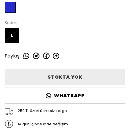
Beden
L
Paylaş
:
STOKTA YOK
WHATSAPP
250 TL üzeri ücretsiz kargo
14 gün içinde iade değişim