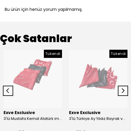
Bu ürün için henüz yorum yapılmamış.
Çok Satanlar
Tükendi
Tükendi
Exve Exclusive
Exve Exclusive
3'lü Mustafa Kemal Atatürk imzalı ve Türkiye Ay Yıldız Bayraklı Kadın Fular Seti
3'lü Türkiye Ay Yıldız Bayrak ve Mustafa Kemal Atatürk imzalı Kırmızı Siyah Yaka Mendili Seti