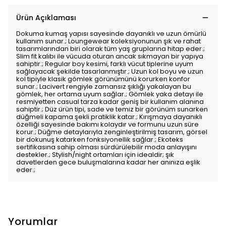
Ürün Açıklaması
Dokuma kumaş yapısı sayesinde dayanıklı ve uzun ömürlü
kullanım sunar.; Loungewear koleksiyonunun şık ve rahat
tasarımlarından biri olarak tüm yaş gruplarına hitap eder.;
Slim fit kalıbı ile vücuda oturan ancak sıkmayan bir yapıya
sahiptir.; Regular boy kesimi, farklı vücut tiplerine uyum
sağlayacak şekilde tasarlanmıştır.; Uzun kol boyu ve uzun
kol tipiyle klasik gömlek görünümünü korurken konfor
sunar.; Lacivert rengiyle zamansız şıklığı yakalayan bu
gömlek, her ortama uyum sağlar.; Gömlek yaka detayı ile
resmiyetten casual tarza kadar geniş bir kullanım alanına
sahiptir.; Düz ürün tipi, sade ve temiz bir görünüm sunarken
düğmeli kapama şekli pratiklik katar.; Kırışmaya dayanıklı
özelliği sayesinde bakımı kolaydır ve formunu uzun süre
korur.; Düğme detaylarıyla zenginleştirilmiş tasarım, görsel
bir dokunuş katarken fonksiyonellik sağlar.; Ekoteks
sertifikasına sahip olması sürdürülebilir moda anlayışını
destekler.; Stylish/night ortamları için idealdir; şık
davetlerden gece buluşmalarına kadar her anınıza eşlik
eder.;
Yorumlar