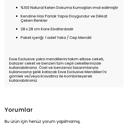
%100 Natural Keten Dokuma Kumaştan imal edilmiştir
Kendine Has Parlak Yapısı Doygundur ve Dikkat
Çeken Renkler
28 x 28 cm Kare Ebatlardadır
Paket içeriği: 1 adet Yaka / Cep Mendili
Exve Exclusive yaka mendillerini takım elbise ceketi,
balazer ceket ve benzeri tüm cepli ceketlerinizde
kullanabilirsiniz. Özel ve benzersiz tasarımlarıyla
kullanıcısına şıklık katacak Exve Exclusive Mendilleri'ni
gömlek ve/veya kravatınız ile kombinleyerek
kullanabilirsiniz.
Yorumlar
Bu ürün için henüz yorum yapılmamış.