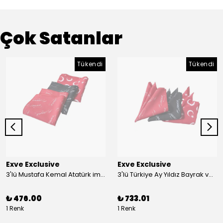
Çok Satanlar
Tükendi
Tükendi
Exve Exclusive
Exve Exclusive
3'lü Mustafa Kemal Atatürk imzalı ve Türkiye Ay Yıldız Bayraklı Kadın Fular Seti
3'lü Türkiye Ay Yıldız Bayrak ve Mustafa Kemal Atatürk imzalı Kırmızı Siyah Yaka Mendili Seti
₺ 476.00
₺ 733.01
1 Renk
1 Renk