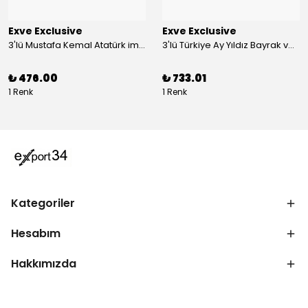
Exve Exclusive
Exve Exclusive
3'lü Mustafa Kemal Atatürk imzalı ve Türkiye Ay Yıldız Bayraklı Kadın Fular Seti
3'lü Türkiye Ay Yıldız Bayrak ve Mustafa Kemal Atatürk imzalı Kırmızı Siyah Yaka Mendili Seti
₺ 476.00
₺ 733.01
1 Renk
1 Renk
Kategoriler
Hesabım
Hakkımızda