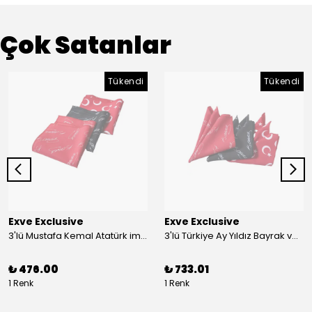
Çok Satanlar
Tükendi
Tükendi
Exve Exclusive
Exve Exclusive
3'lü Mustafa Kemal Atatürk imzalı ve Türkiye Ay Yıldız Bayraklı Kadın Fular Seti
3'lü Türkiye Ay Yıldız Bayrak ve Mustafa Kemal Atatürk imzalı Kırmızı Siyah Yaka Mendili Seti
₺ 476.00
₺ 733.01
1 Renk
1 Renk