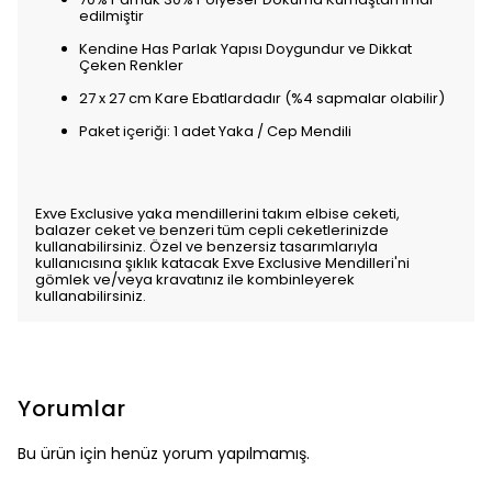
edilmiştir
Kendine Has Parlak Yapısı Doygundur ve Dikkat
Çeken Renkler
27 x 27 cm Kare Ebatlardadır (%4 sapmalar olabilir)
Paket içeriği: 1 adet Yaka / Cep Mendili
Exve Exclusive yaka mendillerini takım elbise ceketi,
balazer ceket ve benzeri tüm cepli ceketlerinizde
kullanabilirsiniz. Özel ve benzersiz tasarımlarıyla
kullanıcısına şıklık katacak Exve Exclusive Mendilleri'ni
gömlek ve/veya kravatınız ile kombinleyerek
kullanabilirsiniz.
Yorumlar
Bu ürün için henüz yorum yapılmamış.