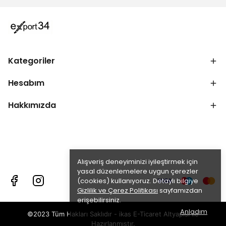
Kategoriler
Hesabım
Hakkımızda
Alışveriş deneyiminizi iyileştirmek için
yasal düzenlemelere uygun çerezler
(cookies) kullanıyoruz. Detaylı bilgiye
Gizlilik ve Çerez Politikası
sayfamızdan
erişebilirsiniz.
Anladım
©2023 Tüm Hakları Saklıdır - ikas E-Ticaret
Altyapısı ile
Hazırlanmıştır.