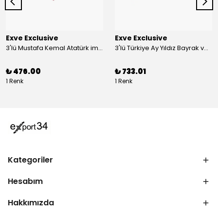
Exve Exclusive
Exve Exclusive
3'lü Mustafa Kemal Atatürk imzalı ve Türkiye Ay Yıldız Bayraklı Kadın Fular Seti
3'lü Türkiye Ay Yıldız Bayrak ve Mustafa Kemal Atatürk imzalı Kırmızı Siyah Yaka Mendili Seti
₺ 476.00
₺ 733.01
1 Renk
1 Renk
Kategoriler
Hesabım
Hakkımızda