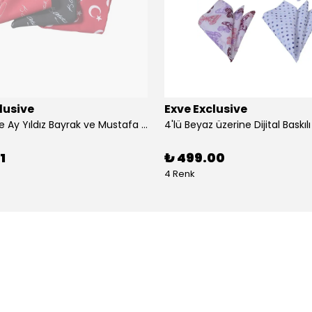
lusive
Exve Exclusive
3'lü Türkiye Ay Yıldız Bayrak ve Mustafa Kemal Atatürk imzalı Kırmızı Siyah Yaka Mendili Seti
1
₺ 499.00
4 Renk