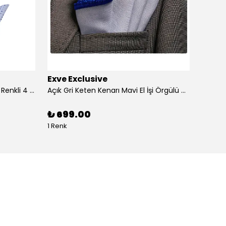
Exve Exclusive
Exve 
4'lü Beyaz üzerine Dijital Baskılı Renkli 4 in 1 Cep Yaka Mendil Seti
Açık Gri Keten Kenarı Mavi El İşi Örgülü Cep Aksesuarı Yaka Mendili
₺ 699.00
₺ 99
1 Renk
1 Renk 