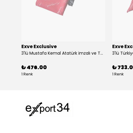
Exve Exclusive
Exve Exc
Altın Mavi Baklava Desen Elegant Jakar Dokuma Çift Taraflı Atkı Şal
3'lü Mustafa Kemal Atatürk imzalı ve Türkiye Ay Yıldız Bayraklı Kadın Fular Seti
₺ 476.00
₺ 733.0
1 Renk
1 Renk