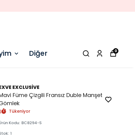
0
iyim
Diğer
EXVE EXCLUSİVE
Mavi Füme Çizgili Fransız Duble Manşet
Gömlek
Tükeniyor
Ürün Kodu
:
BC8294-S
Stok
:
1