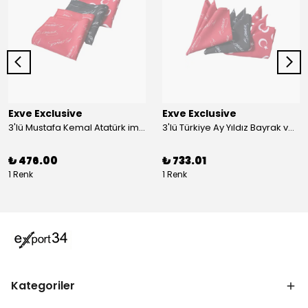
Exve Exclusive
Exve Exclusive
3'lü Mustafa Kemal Atatürk imzalı ve Türkiye Ay Yıldız Bayraklı Kadın Fular Seti
3'lü Türkiye Ay Yıldız Bayrak ve Mustafa Kemal Atatürk imzalı Kırmızı Siyah Yaka Mendili Seti
₺ 476.00
₺ 733.01
1 Renk
1 Renk
Kategoriler