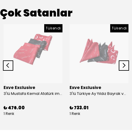
Çok Satanlar
Tükendi
Tükendi
Exve Exclusive
Exve Exclusive
3'lü Mustafa Kemal Atatürk imzalı ve Türkiye Ay Yıldız Bayraklı Kadın Fular Seti
3'lü Türkiye Ay Yıldız Bayrak ve Mustafa Kemal Atatürk imzalı Kırmızı Siyah Yaka Mendili Seti
₺ 476.00
₺ 733.01
1 Renk
1 Renk