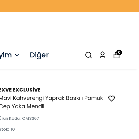
0
iyim
Diğer
EXVE EXCLUSİVE
Mavi Kahverengi Yaprak Baskılı Pamuk
Cep Yaka Mendili
Ürün Kodu
:
CM3367
Stok
:
10