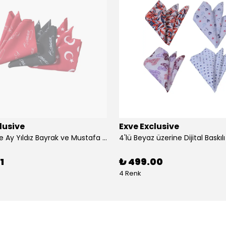
lusive
Exve Exclusive
3'lü Türkiye Ay Yıldız Bayrak ve Mustafa Kemal Atatürk imzalı Kırmızı Siyah Yaka Mendili Seti
1
₺ 499.00
4 Renk