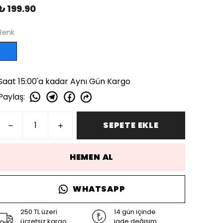
₺ 199.90
Renk
Saat 15:00'a kadar Aynı Gün Kargo
Paylaş
:
SEPETE EKLE
HEMEN AL
WHATSAPP
250 TL üzeri
14 gün içinde
ücretsiz kargo
iade değişim