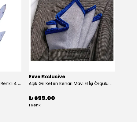
Exve Exclusive
Exve 
4'lü Beyaz üzerine Dijital Baskılı Renkli 4 in 1 Cep Yaka Mendil Seti
Açık Gri Keten Kenarı Mavi El İşi Örgülü Cep Aksesuarı Yaka Mendili
₺ 699.00
₺ 99
1 Renk
1 Renk 