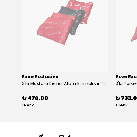
Exve Exclusive
Exve Exc
Altın Mavi Baklava Desen Elegant Jakar Dokuma Çift Taraflı Atkı Şal
3'lü Mustafa Kemal Atatürk imzalı ve Türkiye Ay Yıldız Bayraklı Kadın Fular Seti
₺ 476.00
₺ 733.0
1 Renk
1 Renk