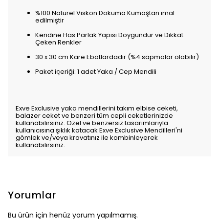
%100 Naturel Viskon Dokuma Kumaştan imal
edilmiştir
Kendine Has Parlak Yapısı Doygundur ve Dikkat
Çeken Renkler
30 x 30 cm Kare Ebatlardadır (%4 sapmalar olabilir)
Paket içeriği: 1 adet Yaka / Cep Mendili
Exve Exclusive yaka mendillerini takım elbise ceketi,
balazer ceket ve benzeri tüm cepli ceketlerinizde
kullanabilirsiniz. Özel ve benzersiz tasarımlarıyla
kullanıcısına şıklık katacak Exve Exclusive Mendilleri'ni
gömlek ve/veya kravatınız ile kombinleyerek
kullanabilirsiniz.
Yorumlar
Bu ürün için henüz yorum yapılmamış.