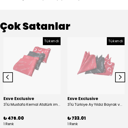
Çok Satanlar
Tükendi
Tükendi
Exve Exclusive
Exve Exclusive
3'lü Mustafa Kemal Atatürk imzalı ve Türkiye Ay Yıldız Bayraklı Kadın Fular Seti
3'lü Türkiye Ay Yıldız Bayrak ve Mustafa Kemal Atatürk imzalı Kırmızı Siyah Yaka Mendili Seti
₺ 476.00
₺ 733.01
1 Renk
1 Renk