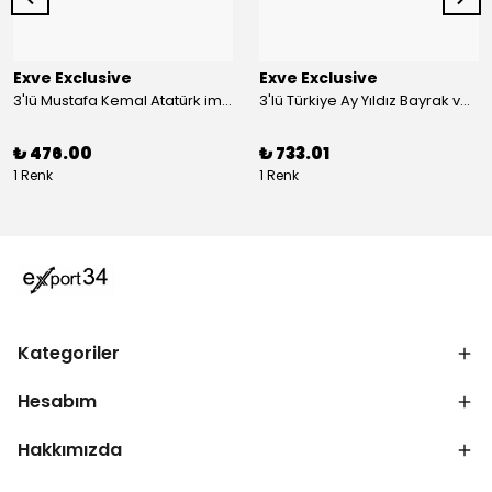
Exve Exclusive
Exve Exclusive
3'lü Mustafa Kemal Atatürk imzalı ve Türkiye Ay Yıldız Bayraklı Kadın Fular Seti
3'lü Türkiye Ay Yıldız Bayrak ve Mustafa Kemal Atatürk imzalı Kırmızı Siyah Yaka Mendili Seti
₺ 476.00
₺ 733.01
1 Renk
1 Renk
Kategoriler
Hesabım
Hakkımızda