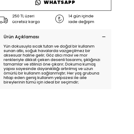
WHATSAPP
250 TL üzeri
14 gün içinde
ücretsiz kargo
iade değişim
Ürün Açıklaması
Yün dokusuyla sıcak tutan ve doğal bir kullanım
sunan atkı, soğuk havalarda vazgeçilmez bir
aksesuar haline gelir; Göz alıcı mavi ve mor
renkleriyle dikkat çeken desenli tasarımı, şıklığınızı
tamamlar ve stilinizi öne çıkarır; Dokuma kumaş
yapısı sayesinde dayanıklılığı artırılmış ve uzun
ömürlü bir kullanım sağlanmıştır; Her yaş grubuna
hitap eden geniş kullanım yelpazesi ile aile
bireylerinin tümü için ideal bir seçimdir;