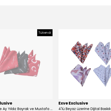
Tükendi
lusive
Exve Exclusive
3'lü Türkiye Ay Yıldız Bayrak ve Mustafa Kemal Atatürk imzalı Kırmızı Siyah Yaka Mendili Seti