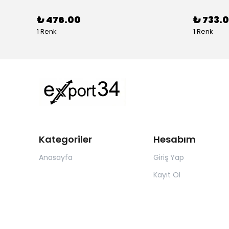
₺ 476.00
₺ 733.0
1 Renk
1 Renk
Kategoriler
Hesabım
Anasayfa
Giriş Yap
Kayıt Ol