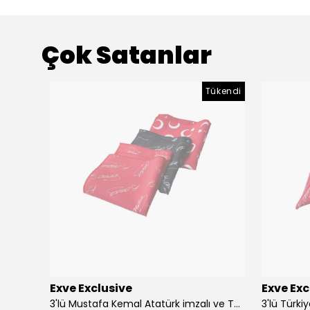
Çok Satanlar
Tükendi
Exve Exclusive
Exve Exc
Altın Mavi Baklava Desen Elegant Jakar Dokuma Çift Taraflı Atkı Şal
3'lü Mustafa Kemal Atatürk imzalı ve Türkiye Ay Yıldız Bayraklı Kadın Fular Seti