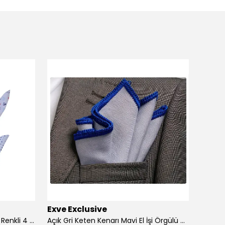
Exve Exclusive
Exve 
4'lü Beyaz üzerine Dijital Baskılı Renkli 4 in 1 Cep Yaka Mendil Seti
Açık Gri Keten Kenarı Mavi El İşi Örgülü Cep Aksesuarı Yaka Mendili