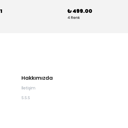
1
₺ 499.00
4 Renk
Hakkımızda
İletişim
S.S.S