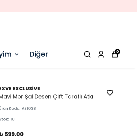
0
iyim
Diğer
EXVE EXCLUSİVE
Mavi Mor Şal Desen Çift Taraflı Atkı
Ürün Kodu
:
AE1038
Stok
:
10
₺ 599.00