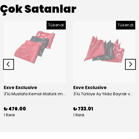
Çok Satanlar
Tükendi
Tükendi
Exve Exclusive
Exve Exclusive
3'lü Mustafa Kemal Atatürk imzalı ve Türkiye Ay Yıldız Bayraklı Kadın Fular Seti
3'lü Türkiye Ay Yıldız Bayrak ve Mustafa Kemal Atatürk imzalı Kırmızı Siyah Yaka Mendili Seti
₺ 476.00
₺ 733.01
1 Renk
1 Renk