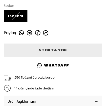
Beden
tek ebat
Paylaş
:
STOKTA YOK
WHATSAPP
250 TL üzeri ücretsiz kargo
14 gün içinde iade değişim
Ürün Açıklaması