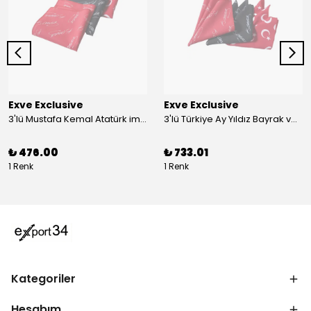
Exve Exclusive
Exve Exclusive
3'lü Mustafa Kemal Atatürk imzalı ve Türkiye Ay Yıldız Bayraklı Kadın Fular Seti
3'lü Türkiye Ay Yıldız Bayrak ve Mustafa Kemal Atatürk imzalı Kırmızı Siyah Yaka Mendili Seti
₺ 476.00
₺ 733.01
1 Renk
1 Renk
Kategoriler
Hesabım