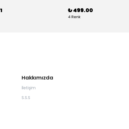
1
₺ 499.00
4 Renk
Hakkımızda
İletişim
S.S.S