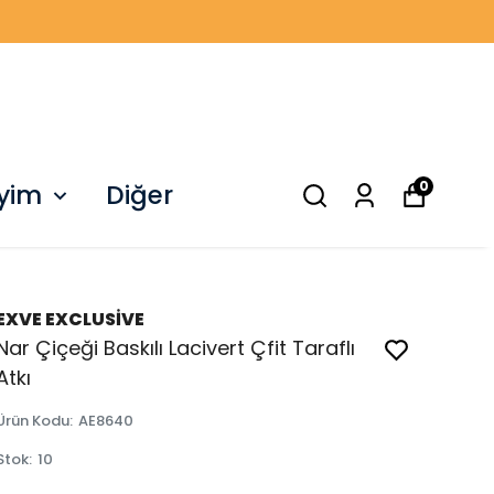
0
iyim
Diğer
EXVE EXCLUSİVE
Nar Çiçeği Baskılı Lacivert Çfit Taraflı
Atkı
Ürün Kodu
:
AE8640
Stok
:
10