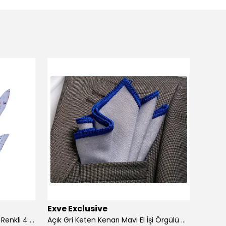
Exve Exclusive
Exve 
4'lü Beyaz üzerine Dijital Baskılı Renkli 4 in 1 Cep Yaka Mendil Seti
Açık Gri Keten Kenarı Mavi El İşi Örgülü Cep Aksesuarı Yaka Mendili