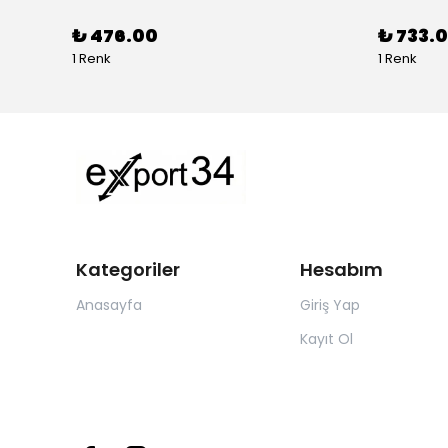
₺ 476.00
₺ 733.0
1 Renk
1 Renk
Kategoriler
Hesabım
Anasayfa
Giriş Yap
Kayıt Ol