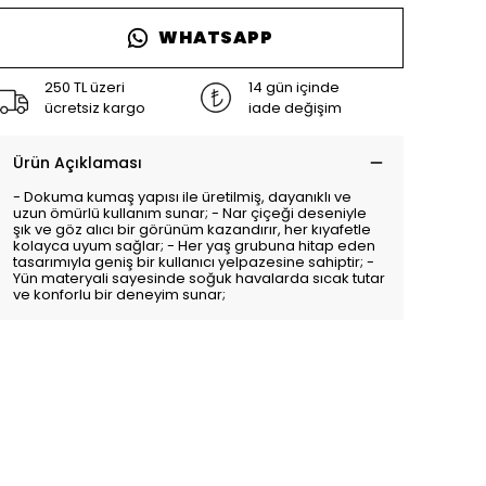
WHATSAPP
250 TL üzeri
14 gün içinde
ücretsiz kargo
iade değişim
Ürün Açıklaması
- Dokuma kumaş yapısı ile üretilmiş, dayanıklı ve
uzun ömürlü kullanım sunar; - Nar çiçeği deseniyle
şık ve göz alıcı bir görünüm kazandırır, her kıyafetle
kolayca uyum sağlar; - Her yaş grubuna hitap eden
tasarımıyla geniş bir kullanıcı yelpazesine sahiptir; -
Yün materyali sayesinde soğuk havalarda sıcak tutar
ve konforlu bir deneyim sunar;