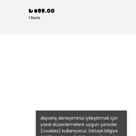
₺ 699.00
₺ 99
1 Renk
1 Renk 
Alışveriş deneyiminizi iyileştirmek için
yasal düzenlemelere uygun çerezler
(cookies) kullanıyoruz. Detaylı bilgiye