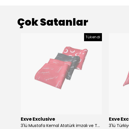
Çok Satanlar
Tükendi
Exve Exclusive
Exve Exc
Altın Mavi Baklava Desen Elegant Jakar Dokuma Çift Taraflı Atkı Şal
3'lü Mustafa Kemal Atatürk imzalı ve Türkiye Ay Yıldız Bayraklı Kadın Fular Seti