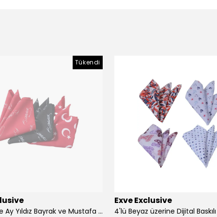
Tükendi
lusive
Exve Exclusive
3'lü Türkiye Ay Yıldız Bayrak ve Mustafa Kemal Atatürk imzalı Kırmızı Siyah Yaka Mendili Seti