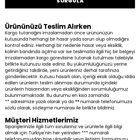
SORGULA
Ürününüzü Teslim Alırken
Kargo tutanağını imzalamadan önce ürününüzün
kutusunda herhangi bir hasar yada sorun olup olmadığını
kontrol ediniz. Herhangi bir nedenle hasar veya eksiklik,
kolinin bandında açılma var ise teslimatla ilgili hiç bir belgeyi
imzalamadan kargo görevlisine tutanak tutulması talebiyle
birlikte kutunuzu iade ediniz. Bu yükümlülüğünüzü yerine
getirdiğiniz takdirde, yeni ürünleriniz derhal tarafınıza
gönderilecektir. Kutusu hasarlı olan, içeriği eksik olduğu iddia
edilen ürünlerin teslim alınması durumunda içindeki
ürünlerin hasarından veya eksikliğinden sorumluluğumuz
bulunmamaktadır. Bu durumu en kısa zamanda
** adresimize yazılı olarak ya da
**
numaralı telefonumuza
sözlü olarak, sözleşme numarası ile birlikte bildiriniz.
Müşteri Hizmetlerimiz
Siparişlerinizle ilgili tüm sorularınız ve ürünlerle ilgili bilgi
almak için Türkiye'nin her yerinden *** numaralı
telefonumuzdan bize ulaşabilir veya iletişim formumuzu