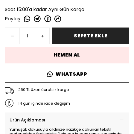
Saat 15:00'a kadar Aynı Gün Kargo
Paylaş
:
SEPETE EKLE
HEMEN AL
WHATSAPP
250 TL üzeri ücretsiz kargo
14 gün içinde iade değişim
Ürün Açıklaması
Yumuşak dokusuyla cildinize nazikçe dokunan tekstil
materyalden üretilmiştir; Dokuma kumaş yapısı sayesinde