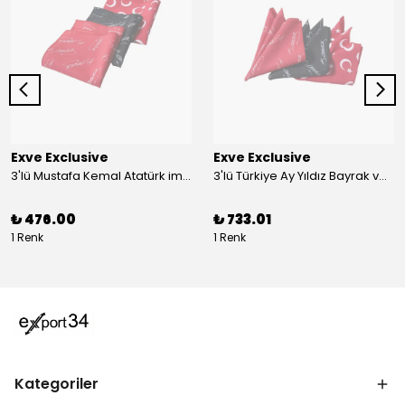
Exve Exclusive
Exve Exclusive
3'lü Mustafa Kemal Atatürk imzalı ve Türkiye Ay Yıldız Bayraklı Kadın Fular Seti
3'lü Türkiye Ay Yıldız Bayrak ve Mustafa Kemal Atatürk imzalı Kırmızı Siyah Yaka Mendili Seti
₺ 476.00
₺ 733.01
1 Renk
1 Renk
Kategoriler