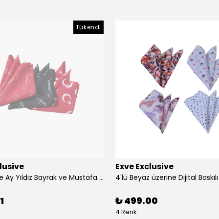
Tükendi
lusive
Exve Exclusive
3'lü Türkiye Ay Yıldız Bayrak ve Mustafa Kemal Atatürk imzalı Kırmızı Siyah Yaka Mendili Seti
1
₺ 499.00
4 Renk