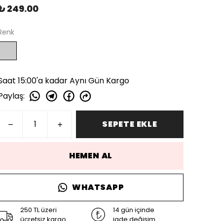
₺ 249.00
Renk
Saat 15:00'a kadar Aynı Gün Kargo
Paylaş
:
SEPETE EKLE
HEMEN AL
WHATSAPP
250 TL üzeri
14 gün içinde
ücretsiz kargo
iade değişim