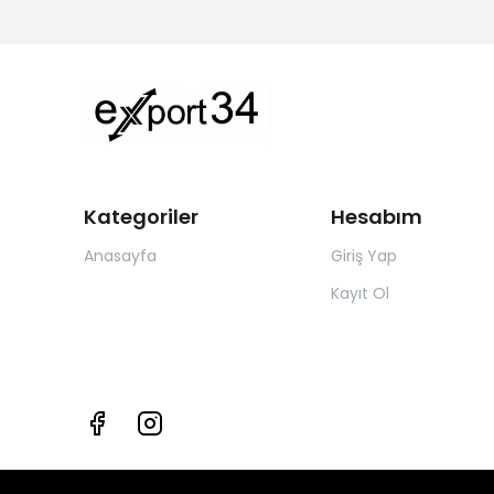
Kategoriler
Hesabım
Anasayfa
Giriş Yap
Kayıt Ol