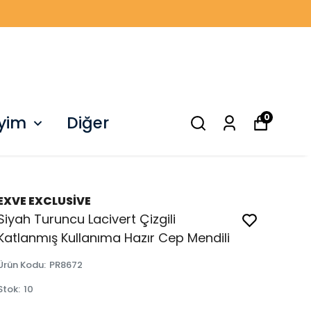
0
iyim
Diğer
EXVE EXCLUSİVE
Siyah Turuncu Lacivert Çizgili
Katlanmış Kullanıma Hazır Cep Mendili
Ürün Kodu
:
PR8672
Stok
:
10