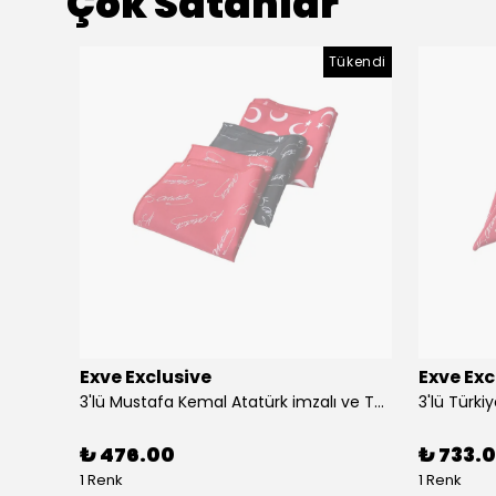
Çok Satanlar
Tükendi
Exve Exclusive
Exve Exc
Altın Mavi Baklava Desen Elegant Jakar Dokuma Çift Taraflı Atkı Şal
3'lü Mustafa Kemal Atatürk imzalı ve Türkiye Ay Yıldız Bayraklı Kadın Fular Seti
₺ 476.00
₺ 733.0
1 Renk
1 Renk