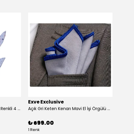
Exve Exclusive
Exve 
4'lü Beyaz üzerine Dijital Baskılı Renkli 4 in 1 Cep Yaka Mendil Seti
Açık Gri Keten Kenarı Mavi El İşi Örgülü Cep Aksesuarı Yaka Mendili
₺ 699.00
₺ 99
1 Renk
1 Renk 