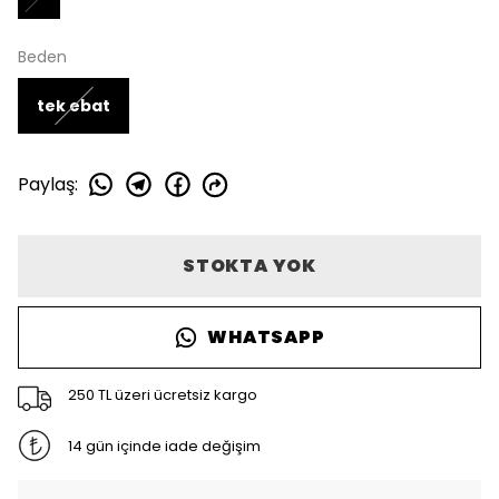
Beden
tek ebat
Paylaş
:
STOKTA YOK
WHATSAPP
250 TL üzeri ücretsiz kargo
14 gün içinde iade değişim