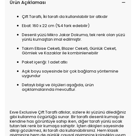
Ürün Açıklaması
Çift Taraflı, İki tarafı da kullanılabilir bir atkıdır
Ebat: 160 x 22 cm (%4 fark edebilir)
Desenli yüzü Mikro Jakar Dokuma, tek renk olan yüzü
yünlü kumaştan imal edilmiştir.
Takım Elbise Ceketi, Blazer Ceketi, Günlük Ceket,
Gömlek ve Kazaklar ile kombinlenebilir
Paket içeriği: 1 adet atkı
Açık boyu sayesinde bir çok bağlama yöntemine
uygundur
Detaylı bilgi ve ölçüleri aşağıda, ürün
açıklamalarında mevcuttur.
Exve Exclusive Çift Taraflı atkılar, sizlere iki yüzünü dilediğiniz
gibi kullanma özgürlüğü sunar. Bir taraflı desenli kumaşı ile
kendine has görüntüye sahip iken, diğer tarafı yünlü sıcak
tutan tek renk bir kumaşa sahiptir. İçten dikişleri sayesinde
dikişi gözükmez, iki tarafı da kullanabilirsiniz. Hem klasik
giyiminize hem de günlük causal giyiminize kolaylıkla uyum