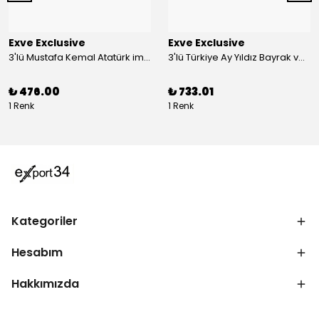
Exve Exclusive
Exve Exclusive
3'lü Mustafa Kemal Atatürk imzalı ve Türkiye Ay Yıldız Bayraklı Kadın Fular Seti
3'lü Türkiye Ay Yıldız Bayrak ve Mustafa Kemal Atatürk imzalı Kırmızı Siyah Yaka Mendili Seti
₺ 476.00
₺ 733.01
1 Renk
1 Renk
Kategoriler
Hesabım
Hakkımızda