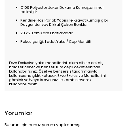
%100 Polyester Jakar Dokuma Kumaştan imal
edilmiştir
Kendine Has Parlak Yapısı ile Kravat Kumaşı gibi
Doygundur vev Dikkat Çeken Renkler
28 x 28 cm Kare Ebatlardadır
Paket içeriği: 1 adet Yaka / Cep Mendili
Exve Exclusive yaka mendillerini takım elbise ceketi,
balazer ceket ve benzeri tüm cepli ceketlerinizde
kullanabilirsiniz. Özel ve benzersiz tasarımlarıyla
kullanıcısına şıklık katacak Exve Exclusive Mendilleri'ni
gömlek ve/veya kravatınız ile kombinleyerek
kullanabilirsiniz.
Yorumlar
Bu ürün için henüz yorum yapılmamış.