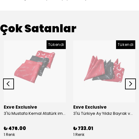
Çok Satanlar
Tükendi
Tükendi
Exve Exclusive
Exve Exclusive
3'lü Mustafa Kemal Atatürk imzalı ve Türkiye Ay Yıldız Bayraklı Kadın Fular Seti
3'lü Türkiye Ay Yıldız Bayrak ve Mustafa Kemal Atatürk imzalı Kırmızı Siyah Yaka Mendili Seti
₺ 476.00
₺ 733.01
1 Renk
1 Renk