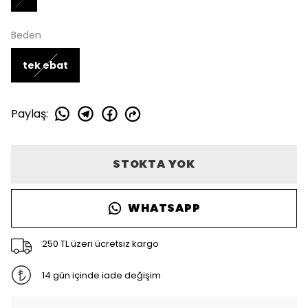
Beden
tek ebat
Paylaş
:
STOKTA YOK
WHATSAPP
250 TL üzeri ücretsiz kargo
14 gün içinde iade değişim