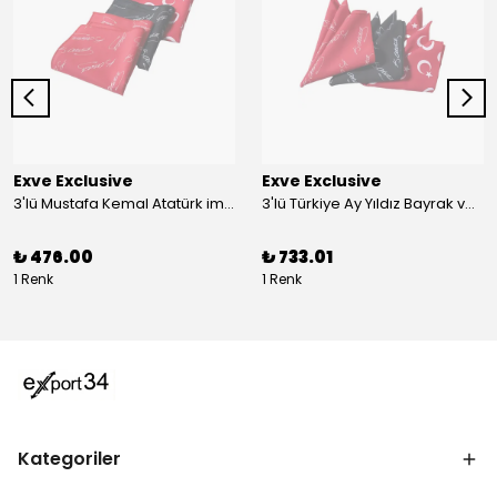
Exve Exclusive
Exve Exclusive
3'lü Mustafa Kemal Atatürk imzalı ve Türkiye Ay Yıldız Bayraklı Kadın Fular Seti
3'lü Türkiye Ay Yıldız Bayrak ve Mustafa Kemal Atatürk imzalı Kırmızı Siyah Yaka Mendili Seti
₺ 476.00
₺ 733.01
1 Renk
1 Renk
Kategoriler