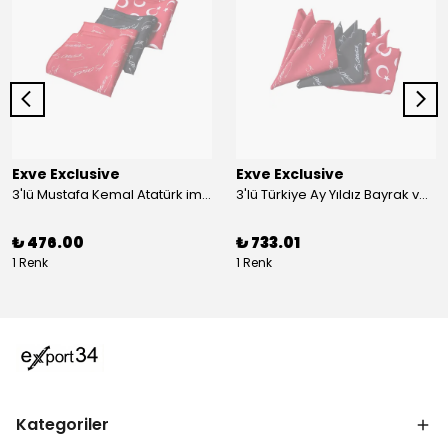
Exve Exclusive
Exve Exclusive
3'lü Mustafa Kemal Atatürk imzalı ve Türkiye Ay Yıldız Bayraklı Kadın Fular Seti
3'lü Türkiye Ay Yıldız Bayrak ve Mustafa Kemal Atatürk imzalı Kırmızı Siyah Yaka Mendili Seti
₺ 476.00
₺ 733.01
1 Renk
1 Renk
Kategoriler