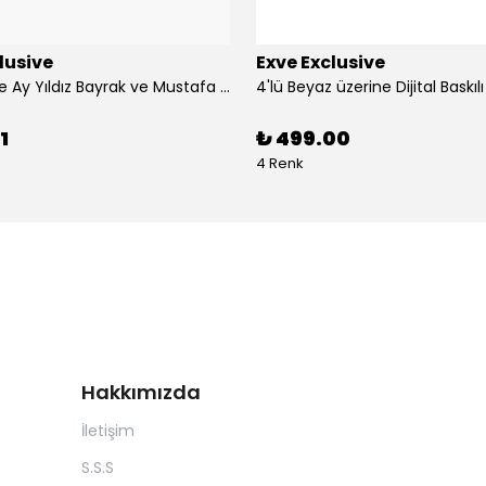
lusive
Exve Exclusive
3'lü Türkiye Ay Yıldız Bayrak ve Mustafa Kemal Atatürk imzalı Kırmızı Siyah Yaka Mendili Seti
1
₺ 499.00
4 Renk
Hakkımızda
İletişim
S.S.S