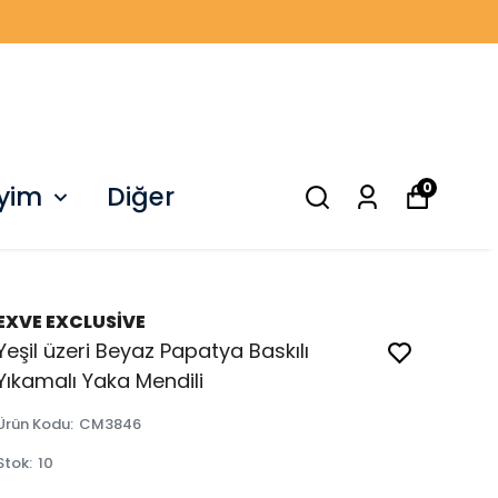
0
iyim
Diğer
EXVE EXCLUSİVE
Yeşil üzeri Beyaz Papatya Baskılı
Yıkamalı Yaka Mendili
Ürün Kodu
:
CM3846
Stok
:
10