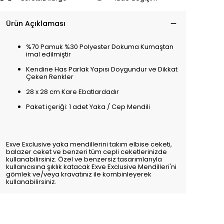
Ürün Açıklaması
%70 Pamuk %30 Polyester Dokuma Kumaştan
imal edilmiştir
Kendine Has Parlak Yapısı Doygundur ve Dikkat
Çeken Renkler
28 x 28 cm Kare Ebatlardadır
Paket içeriği: 1 adet Yaka / Cep Mendili
Exve Exclusive yaka mendillerini takım elbise ceketi,
balazer ceket ve benzeri tüm cepli ceketlerinizde
kullanabilirsiniz. Özel ve benzersiz tasarımlarıyla
kullanıcısına şıklık katacak Exve Exclusive Mendilleri'ni
gömlek ve/veya kravatınız ile kombinleyerek
kullanabilirsiniz.