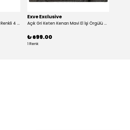
Exve Exclusive
Exve 
4'lü Beyaz üzerine Dijital Baskılı Renkli 4 in 1 Cep Yaka Mendil Seti
Açık Gri Keten Kenarı Mavi El İşi Örgülü Cep Aksesuarı Yaka Mendili
₺ 699.00
₺ 99
1 Renk
1 Renk 