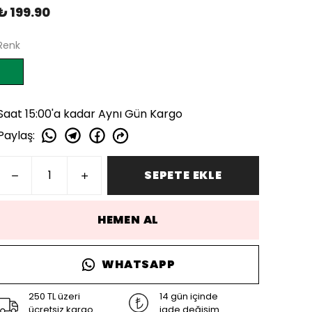
₺ 199.90
Renk
Saat 15:00'a kadar Aynı Gün Kargo
Paylaş
:
SEPETE EKLE
HEMEN AL
WHATSAPP
250 TL üzeri
14 gün içinde
ücretsiz kargo
iade değişim