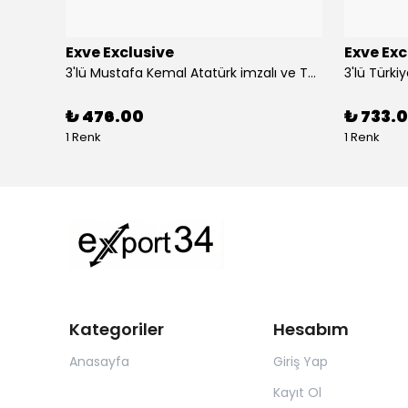
Exve Exclusive
Exve Exc
Altın Mavi Baklava Desen Elegant Jakar Dokuma Çift Taraflı Atkı Şal
3'lü Mustafa Kemal Atatürk imzalı ve Türkiye Ay Yıldız Bayraklı Kadın Fular Seti
₺ 476.00
₺ 733.0
1 Renk
1 Renk
Kategoriler
Hesabım
Anasayfa
Giriş Yap
Kayıt Ol