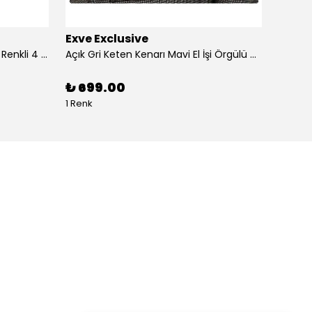
Exve Exclusive
Exve 
4'lü Beyaz üzerine Dijital Baskılı Renkli 4 in 1 Cep Yaka Mendil Seti
Açık Gri Keten Kenarı Mavi El İşi Örgülü Cep Aksesuarı Yaka Mendili
₺ 699.00
₺ 99
1 Renk
1 Renk 