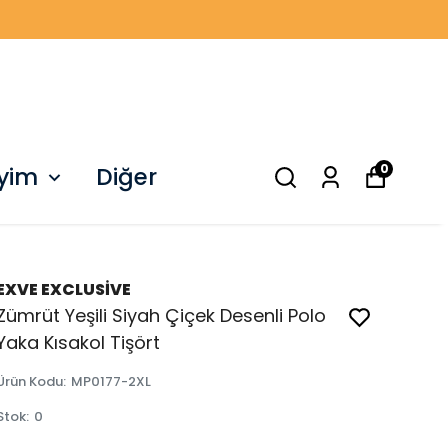
0
iyim
Diğer
EXVE EXCLUSİVE
Zümrüt Yeşili Siyah Çiçek Desenli Polo
Yaka Kısakol Tişört
Ürün Kodu
:
MP0177-2XL
Stok
:
0