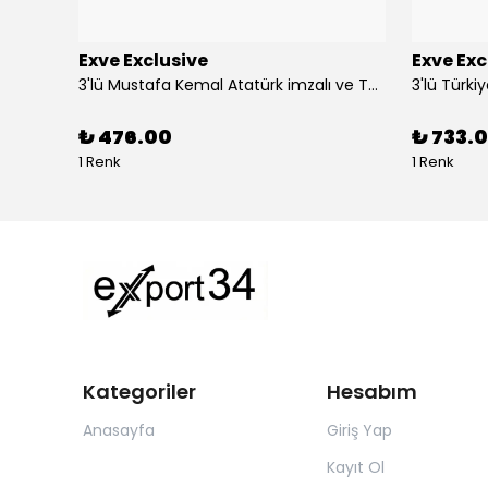
Exve Exclusive
Exve Exc
Altın Mavi Baklava Desen Elegant Jakar Dokuma Çift Taraflı Atkı Şal
3'lü Mustafa Kemal Atatürk imzalı ve Türkiye Ay Yıldız Bayraklı Kadın Fular Seti
₺ 476.00
₺ 733.0
1 Renk
1 Renk
Kategoriler
Hesabım
Anasayfa
Giriş Yap
Kayıt Ol