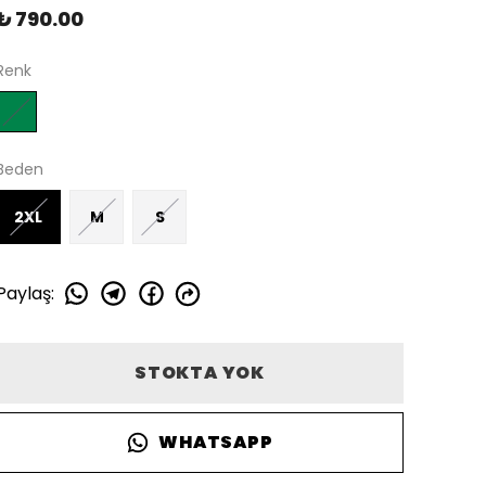
₺ 790.00
Renk
Beden
2XL
M
S
Paylaş
:
STOKTA YOK
WHATSAPP