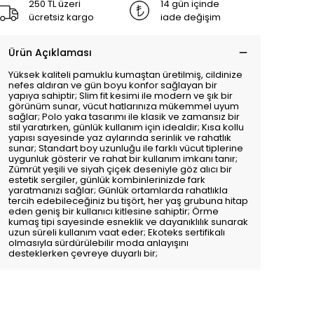
250 TL üzeri
14 gün içinde
ücretsiz kargo
iade değişim
Ürün Açıklaması
Yüksek kaliteli pamuklu kumaştan üretilmiş, cildinize
nefes aldıran ve gün boyu konfor sağlayan bir
yapıya sahiptir; Slim fit kesimi ile modern ve şık bir
görünüm sunar, vücut hatlarınıza mükemmel uyum
sağlar; Polo yaka tasarımı ile klasik ve zamansız bir
stil yaratırken, günlük kullanım için idealdir; Kısa kollu
yapısı sayesinde yaz aylarında serinlik ve rahatlık
sunar; Standart boy uzunluğu ile farklı vücut tiplerine
uygunluk gösterir ve rahat bir kullanım imkanı tanır;
Zümrüt yeşili ve siyah çiçek deseniyle göz alıcı bir
estetik sergiler, günlük kombinlerinizde fark
yaratmanızı sağlar; Günlük ortamlarda rahatlıkla
tercih edebileceğiniz bu tişört, her yaş grubuna hitap
eden geniş bir kullanıcı kitlesine sahiptir; Örme
kumaş tipi sayesinde esneklik ve dayanıklılık sunarak
uzun süreli kullanım vaat eder; Ekoteks sertifikalı
olmasıyla sürdürülebilir moda anlayışını
desteklerken çevreye duyarlı bir;