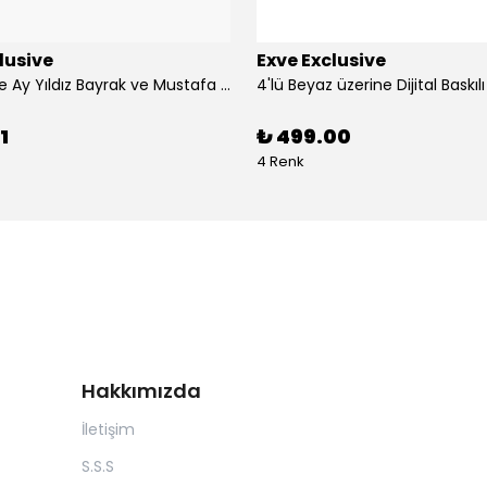
lusive
Exve Exclusive
3'lü Türkiye Ay Yıldız Bayrak ve Mustafa Kemal Atatürk imzalı Kırmızı Siyah Yaka Mendili Seti
1
₺ 499.00
4 Renk
Hakkımızda
İletişim
S.S.S